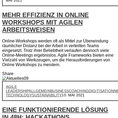
MAI 2021
MEHR EFFIZIENZ IN ONLINE
WORKSHOPS MIT AGILEN
ARBEITSWEISEN
Online-Workshops werden oft als Mittel zur Überwindung
räumlicher Distanz bei der Arbeit in verteilten Teams
eingesetzt. Trotz ihrer Beliebtheit verlaufen dennoch viele
Online-Meetings ergebnislos. Agile Frameworks bieten eine
Vielzahl von Werkzeugen, um die Herausforderungen von
Online Workshops zu meistern.
Share
AGILE
LEADERSHIP
ALLGEMEIN
BUSINESS
COACHING
DIGITISATION
N
TECHNOLOGY
SUSTAINABILITY
10. MAI 2021
EINE FUNKTIONIERENDE LÖSUNG
IN 48H: HACKATHONS