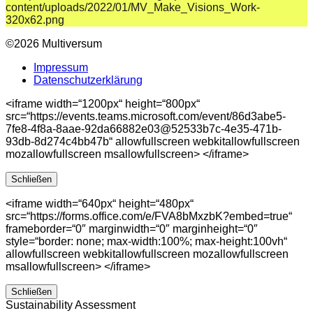
©2026 Multiversum
Impressum
Datenschutzerklärung
<iframe width=“1200px“ height=“800px“
src=“https://events.teams.microsoft.com/event/86d3abe5-
7fe8-4f8a-8aae-92da66882e03@52533b7c-4e35-471b-
93db-8d274c4bb47b“ allowfullscreen webkitallowfullscreen
mozallowfullscreen msallowfullscreen> </iframe>
Schließen
<iframe width=“640px“ height=“480px“
src=“https://forms.office.com/e/FVA8bMxzbK?embed=true“
frameborder=“0″ marginwidth=“0″ marginheight=“0″
style=“border: none; max-width:100%; max-height:100vh“
allowfullscreen webkitallowfullscreen mozallowfullscreen
msallowfullscreen> </iframe>
Schließen
Sustainability Assessment