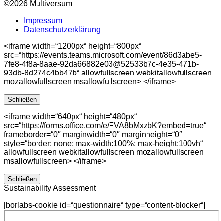
©2026 Multiversum
Impressum
Datenschutzerklärung
<iframe width=“1200px“ height=“800px“
src=“https://events.teams.microsoft.com/event/86d3abe5-
7fe8-4f8a-8aae-92da66882e03@52533b7c-4e35-471b-
93db-8d274c4bb47b“ allowfullscreen webkitallowfullscreen
mozallowfullscreen msallowfullscreen> </iframe>
Schließen
<iframe width=“640px“ height=“480px“
src=“https://forms.office.com/e/FVA8bMxzbK?embed=true“
frameborder=“0″ marginwidth=“0″ marginheight=“0″
style=“border: none; max-width:100%; max-height:100vh“
allowfullscreen webkitallowfullscreen mozallowfullscreen
msallowfullscreen> </iframe>
Schließen
Sustainability Assessment
[borlabs-cookie id=“questionnaire“ type=“content-blocker“]