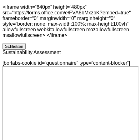
<iframe width=“640px“ height=“480px“
src=“https://forms.office.com/e/FVA8bMxzbK?embed=true“
frameborder=“0″ marginwidth=“0″ marginheight=“0″
style=“border: none; max-width:100%; max-height:100vh“
allowfullscreen webkitallowfullscreen mozallowfullscreen
msallowfullscreen> </iframe>
Schließen
Sustainability Assessment
[borlabs-cookie id=“questionnaire“ type=“content-blocker“]