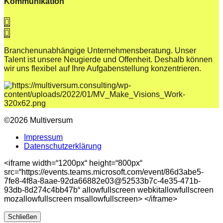
Kommunikation
Branchenunabhängige Unternehmensberatung. Unser
Talent ist unsere Neugierde und Offenheit. Deshalb können
wir uns flexibel auf Ihre Aufgabenstellung konzentrieren.
©2026 Multiversum
Impressum
Datenschutzerklärung
<iframe width=“1200px“ height=“800px“
src=“https://events.teams.microsoft.com/event/86d3abe5-
7fe8-4f8a-8aae-92da66882e03@52533b7c-4e35-471b-
93db-8d274c4bb47b“ allowfullscreen webkitallowfullscreen
mozallowfullscreen msallowfullscreen> </iframe>
Schließen