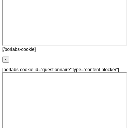
[/borlabs-cookie]
×
[borlabs-cookie id=“questionnaire“ type=“content-blocker“]