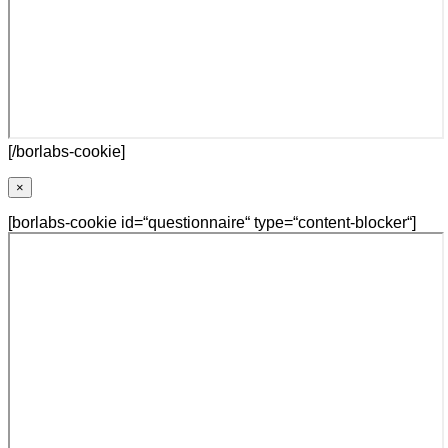
[/borlabs-cookie]
×
[borlabs-cookie id=“questionnaire“ type=“content-blocker“]