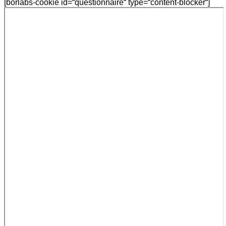
[borlabs-cookie id=“questionnaire“ type=“content-blocker“]