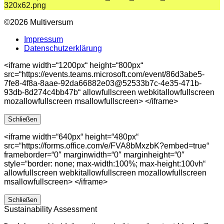
©2026 Multiversum
Impressum
Datenschutzerklärung
<iframe width=“1200px“ height=“800px“
src=“https://events.teams.microsoft.com/event/86d3abe5-
7fe8-4f8a-8aae-92da66882e03@52533b7c-4e35-471b-
93db-8d274c4bb47b“ allowfullscreen webkitallowfullscreen
mozallowfullscreen msallowfullscreen> </iframe>
Schließen
<iframe width=“640px“ height=“480px“
src=“https://forms.office.com/e/FVA8bMxzbK?embed=true“
frameborder=“0″ marginwidth=“0″ marginheight=“0″
style=“border: none; max-width:100%; max-height:100vh“
allowfullscreen webkitallowfullscreen mozallowfullscreen
msallowfullscreen> </iframe>
Schließen
Sustainability Assessment