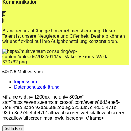
Kommunikation
Branchenunabhängige Unternehmensberatung. Unser
Talent ist unsere Neugierde und Offenheit. Deshalb können
wir uns flexibel auf Ihre Aufgabenstellung konzentrieren.
©2026 Multiversum
Impressum
Datenschutzerklärung
<iframe width=“1200px“ height=“800px“
src=“https://events.teams.microsoft.com/event/86d3abe5-
7fe8-4f8a-8aae-92da66882e03@52533b7c-4e35-471b-
93db-8d274c4bb47b“ allowfullscreen webkitallowfullscreen
mozallowfullscreen msallowfullscreen> </iframe>
Schließen