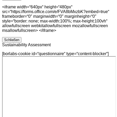
<iframe width=“640px“ height=“480px“
src=“https://forms.office.com/e/FVA8bMxzbK?embed=true“
frameborder=“0″ marginwidth=“0″ marginheight=“0″
style=“border: none; max-width:100%; max-height:100vh“
allowfullscreen webkitallowfullscreen mozallowfullscreen
msallowfullscreen> </iframe>
Schließen
Sustainability Assessment
[borlabs-cookie id=“questionnaire“ type=“content-blocker“]