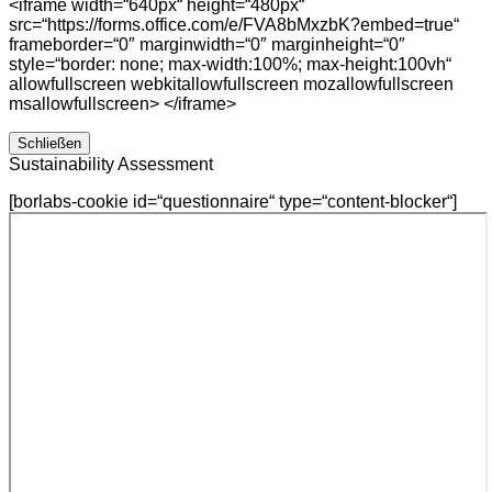
<iframe width=“640px“ height=“480px“
src=“https://forms.office.com/e/FVA8bMxzbK?embed=true“
frameborder=“0″ marginwidth=“0″ marginheight=“0″
style=“border: none; max-width:100%; max-height:100vh“
allowfullscreen webkitallowfullscreen mozallowfullscreen
msallowfullscreen> </iframe>
Schließen
Sustainability Assessment
[borlabs-cookie id=“questionnaire“ type=“content-blocker“]