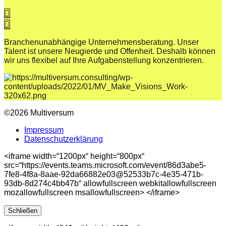
Branchenunabhängige Unternehmensberatung. Unser
Talent ist unsere Neugierde und Offenheit. Deshalb können
wir uns flexibel auf Ihre Aufgabenstellung konzentrieren.
©2026 Multiversum
Impressum
Datenschutzerklärung
<iframe width=“1200px“ height=“800px“
src=“https://events.teams.microsoft.com/event/86d3abe5-
7fe8-4f8a-8aae-92da66882e03@52533b7c-4e35-471b-
93db-8d274c4bb47b“ allowfullscreen webkitallowfullscreen
mozallowfullscreen msallowfullscreen> </iframe>
Schließen