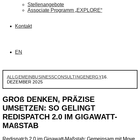
Stellenangebote
Associate Programm „EXPLORE“
Kontakt
EN
ALLGEMEIN
BUSINESS
CONSULTING
ENERGY
16.
DEZEMBER 2025
GROß DENKEN, PRÄZISE
UMSETZEN: SO GELINGT
REDISPATCH 2.0 IM GIGAWATT-
MAßSTAB
Redispatch 2.0 im Gigawatt-Maßstab: Gemeinsam mit Move