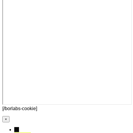
[/borlabs-cookie]
×
→