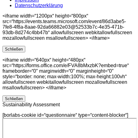
Datenschutzerklärung
<iframe width=“1200px“ height=“800px“
src=“https://events.teams.microsoft.com/event/86d3abe5-
7fe8-4f8a-8aae-92da66882e03@52533b7c-4e35-471b-
93db-8d274c4bb47b“ allowfullscreen webkitallowfullscreen
mozallowfullscreen msallowfullscreen> </iframe>
Schließen
<iframe width=“640px“ height=“480px“
src=“https://forms.office.com/e/FVA8bMxzbK?embed=true“
frameborder=“0″ marginwidth=“0″ marginheight=“0″
style=“border: none; max-width:100%; max-height:100vh“
allowfullscreen webkitallowfullscreen mozallowfullscreen
msallowfullscreen> </iframe>
Schließen
Sustainability Assessment
[borlabs-cookie id=“questionnaire“ type=“content-blocker“]