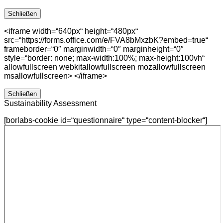
Schließen
<iframe width=“640px“ height=“480px“
src=“https://forms.office.com/e/FVA8bMxzbK?embed=true“
frameborder=“0″ marginwidth=“0″ marginheight=“0″
style=“border: none; max-width:100%; max-height:100vh“
allowfullscreen webkitallowfullscreen mozallowfullscreen
msallowfullscreen> </iframe>
Schließen
Sustainability Assessment
[borlabs-cookie id=“questionnaire“ type=“content-blocker“]