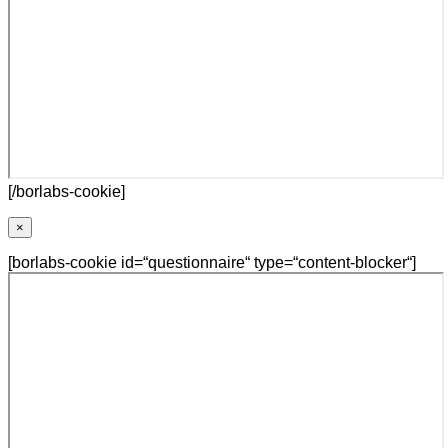
[/borlabs-cookie]
×
[borlabs-cookie id=“questionnaire“ type=“content-blocker“]