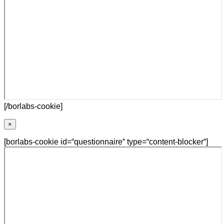
[/borlabs-cookie]
×
[borlabs-cookie id=“questionnaire“ type=“content-blocker“]