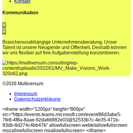
Kontakt
Kommunikation
Branchenunabhängige Unternehmensberatung. Unser
Talent ist unsere Neugierde und Offenheit. Deshalb können
wir uns flexibel auf Ihre Aufgabenstellung konzentrieren.
©2026 Multiversum
Impressum
Datenschutzerklärung
<iframe width=“1200px“ height=“800px“
src=“https://events.teams.microsoft.com/event/86d3abe5-
7fe8-4f8a-8aae-92da66882e03@52533b7c-4e35-471b-
93db-8d274c4bb47b“ allowfullscreen webkitallowfullscreen
mozallowfullscreen msallowfullscreen> </iframe>