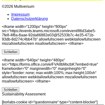
©2026 Multiversum
Impressum
Datenschutzerklärung
<iframe width=“1200px“ height=“800px“
src=“https://events.teams.microsoft.com/event/86d3abe5-
7fe8-4f8a-8aae-92da66882e03@52533b7c-4e35-471b-
93db-8d274c4bb47b“ allowfullscreen webkitallowfullscreen
mozallowfullscreen msallowfullscreen> </iframe>
Schließen
<iframe width=“640px“ height=“480px“
src=“https://forms.office.com/e/FVA8bMxzbK?embed=true“
frameborder=“0″ marginwidth=“0″ marginheight=“0″
style=“border: none; max-width:100%; max-height:100vh“
allowfullscreen webkitallowfullscreen mozallowfullscreen
msallowfullscreen> </iframe>
Schließen
Sustainability Assessment
[borlabs-cookie id=“questionnaire“ type=“content-blocker“]