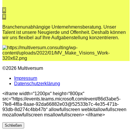
Branchenunabhängige Unternehmensberatung. Unser
Talent ist unsere Neugierde und Offenheit. Deshalb können
wir uns flexibel auf Ihre Aufgabenstellung konzentrieren.
©2026 Multiversum
Impressum
Datenschutzerklärung
<iframe width=“1200px“ height=“800px“
src=“https://events.teams.microsoft.com/event/86d3abe5-
7fe8-4f8a-8aae-92da66882e03@52533b7c-4e35-471b-
93db-8d274c4bb47b“ allowfullscreen webkitallowfullscreen
mozallowfullscreen msallowfullscreen> </iframe>
Schließen