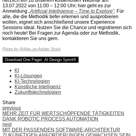
herzlich ein zu unserem kostenlosen Webinar am
13.07.2022 von 11:00 – 12:00 Uhr; hier geht es zur
Anmeldung
„Artificial Intelligence – Time to Explore“
. Für
alle, die die Methodik tiefer erlernen und ausprobieren
wollen, eignet sich anschließend unsere Experience
Sessions ideal. Nutzen Sie die Chance und registrieren sich
noch heute! Bei Fragen zur Agenda oder zur Methodik,
kontaktieren Sie uns gern.
Photo by @Alex on Adobe Stock
Download One Pager: AI Design Sprint®
KI
KI-Lösungen
KI-Technologien
Künstliche Intelligenz
Zukunftstechnologien
Share
previous
MEHR ZEIT FÜR WERTSCHÖPFENDE TÄTIGKEITEN
DANK ROBOTIC PROCESS AUTOMATION
next
MIT DER PASSENDEN SOFTWARE-ARCHITEKTUR
ZUKÜNFTIGEN ANFORDERUNGEN GEWACHSEN SEIN