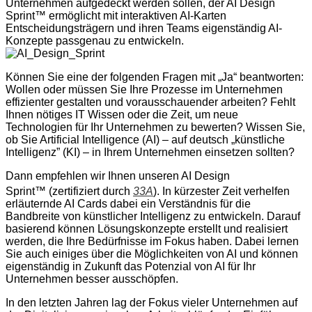
Unternehmen aufgedeckt werden sollen, der AI Design
Sprint™ ermöglicht mit interaktiven AI-Karten
Entscheidungsträgern und ihren Teams eigenständig AI-
Konzepte passgenau zu entwickeln.
Können Sie eine der folgenden Fragen mit „Ja“ beantworten:
Wollen oder müssen Sie Ihre Prozesse im Unternehmen
effizienter gestalten und vorausschauender arbeiten? Fehlt
Ihnen nötiges IT Wissen oder die Zeit, um neue
Technologien für Ihr Unternehmen zu bewerten? Wissen Sie,
ob Sie Artificial Intelligence (AI) – auf deutsch „künstliche
Intelligenz” (KI) – in Ihrem Unternehmen einsetzen sollten?
Dann empfehlen wir Ihnen unseren AI Design
Sprint™
(zertifiziert durch
33A
). In kürzester Zeit verhelfen
erläuternde AI Cards dabei ein Verständnis für die
Bandbreite von künstlicher Intelligenz zu entwickeln. Darauf
basierend können Lösungskonzepte erstellt und realisiert
werden, die Ihre Bedürfnisse im Fokus haben. Dabei lernen
Sie auch einiges über die Möglichkeiten von AI und können
eigenständig in Zukunft das Potenzial von AI für Ihr
Unternehmen besser ausschöpfen.
In den letzten Jahren lag der Fokus vieler Unternehmen auf