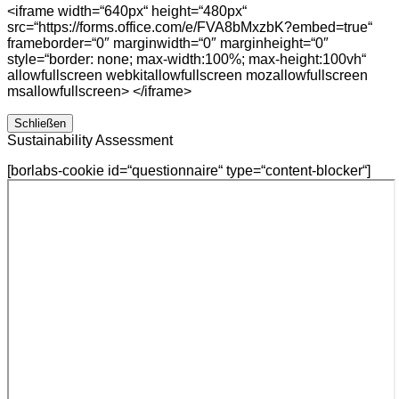
<iframe width=“640px“ height=“480px“
src=“https://forms.office.com/e/FVA8bMxzbK?embed=true“
frameborder=“0″ marginwidth=“0″ marginheight=“0″
style=“border: none; max-width:100%; max-height:100vh“
allowfullscreen webkitallowfullscreen mozallowfullscreen
msallowfullscreen> </iframe>
Schließen
Sustainability Assessment
[borlabs-cookie id=“questionnaire“ type=“content-blocker“]