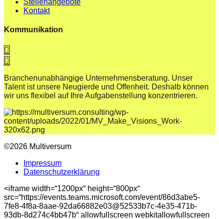
Stellenangebote
Kontakt
Kommunikation
Branchenunabhängige Unternehmensberatung. Unser
Talent ist unsere Neugierde und Offenheit. Deshalb können
wir uns flexibel auf Ihre Aufgabenstellung konzentrieren.
©2026 Multiversum
Impressum
Datenschutzerklärung
<iframe width=“1200px“ height=“800px“
src=“https://events.teams.microsoft.com/event/86d3abe5-
7fe8-4f8a-8aae-92da66882e03@52533b7c-4e35-471b-
93db-8d274c4bb47b“ allowfullscreen webkitallowfullscreen