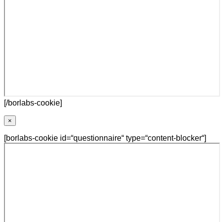
[/borlabs-cookie]
×
[borlabs-cookie id=“questionnaire“ type=“content-blocker“]