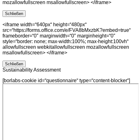
mozallowfullscreen msallowfullscreen> </iframe>
Schließen
<iframe width=“640px“ height=“480px“
src=“https://forms.office.com/e/FVA8bMxzbK?embed=true“
frameborder=“0″ marginwidth=“0″ marginheight=“0″
style=“border: none; max-width:100%; max-height:100vh“
allowfullscreen webkitallowfullscreen mozallowfullscreen
msallowfullscreen> </iframe>
Schließen
Sustainability Assessment
[borlabs-cookie id=“questionnaire“ type=“content-blocker“]