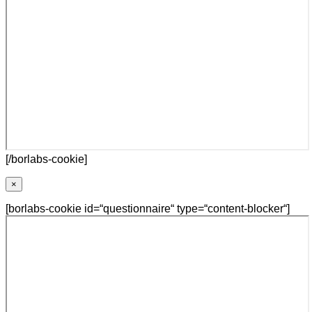
[/borlabs-cookie]
×
[borlabs-cookie id=“questionnaire“ type=“content-blocker“]