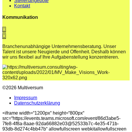
Stellenangebote
Kontakt
Kommunikation
Branchenunabhängige Unternehmensberatung. Unser
Talent ist unsere Neugierde und Offenheit. Deshalb können
wir uns flexibel auf Ihre Aufgabenstellung konzentrieren.
©2026 Multiversum
Impressum
Datenschutzerklärung
<iframe width=“1200px“ height=“800px“
src=“https://events.teams.microsoft.com/event/86d3abe5-
7fe8-4f8a-8aae-92da66882e03@52533b7c-4e35-471b-
93db-8d274c4bb47b“ allowfullscreen webkitallowfullscreen