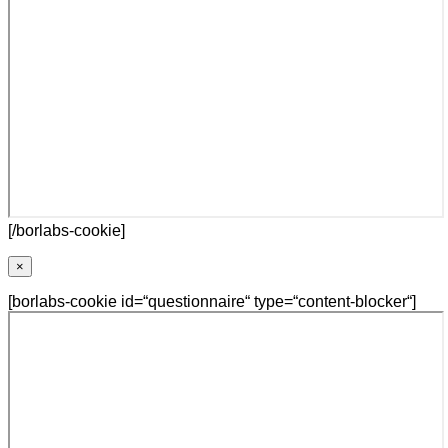
[/borlabs-cookie]
×
[borlabs-cookie id=“questionnaire“ type=“content-blocker“]