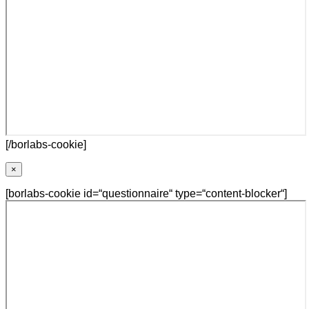
[/borlabs-cookie]
×
[borlabs-cookie id=“questionnaire“ type=“content-blocker“]