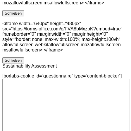
mozallowfullscreen msallowfullscreen> </iframe>
Schließen
<iframe width=“640px“ height=“480px“
src=“https://forms.office.com/e/FVA8bMxzbK?embed=true“
frameborder=“0″ marginwidth=“0″ marginheight=“0″
style=“border: none; max-width:100%; max-height:100vh“
allowfullscreen webkitallowfullscreen mozallowfullscreen
msallowfullscreen> </iframe>
Schließen
Sustainability Assessment
[borlabs-cookie id=“questionnaire“ type=“content-blocker“]