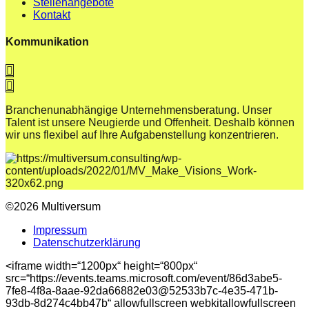
Stellenangebote
Kontakt
Kommunikation
Branchenunabhängige Unternehmensberatung. Unser
Talent ist unsere Neugierde und Offenheit. Deshalb können
wir uns flexibel auf Ihre Aufgabenstellung konzentrieren.
©2026 Multiversum
Impressum
Datenschutzerklärung
<iframe width=“1200px“ height=“800px“
src=“https://events.teams.microsoft.com/event/86d3abe5-
7fe8-4f8a-8aae-92da66882e03@52533b7c-4e35-471b-
93db-8d274c4bb47b“ allowfullscreen webkitallowfullscreen