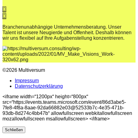
Branchenunabhängige Unternehmensberatung. Unser
Talent ist unsere Neugierde und Offenheit. Deshalb können
wir uns flexibel auf Ihre Aufgabenstellung konzentrieren.
©2026 Multiversum
Impressum
Datenschutzerklärung
<iframe width=“1200px“ height=“800px“
src=“https://events.teams.microsoft.com/event/86d3abe5-
7fe8-4f8a-8aae-92da66882e03@52533b7c-4e35-471b-
93db-8d274c4bb47b“ allowfullscreen webkitallowfullscreen
mozallowfullscreen msallowfullscreen> </iframe>
Schließen