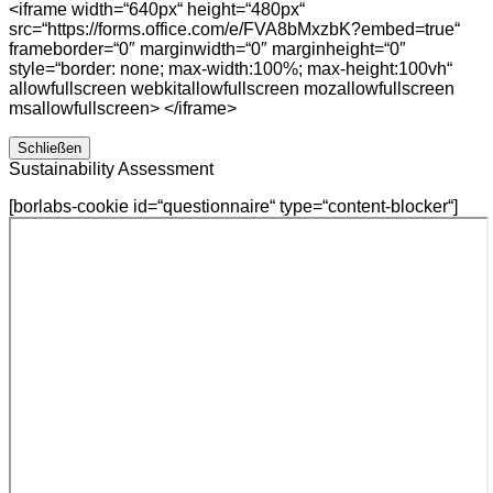
<iframe width=“640px“ height=“480px“
src=“https://forms.office.com/e/FVA8bMxzbK?embed=true“
frameborder=“0″ marginwidth=“0″ marginheight=“0″
style=“border: none; max-width:100%; max-height:100vh“
allowfullscreen webkitallowfullscreen mozallowfullscreen
msallowfullscreen> </iframe>
Schließen
Sustainability Assessment
[borlabs-cookie id=“questionnaire“ type=“content-blocker“]