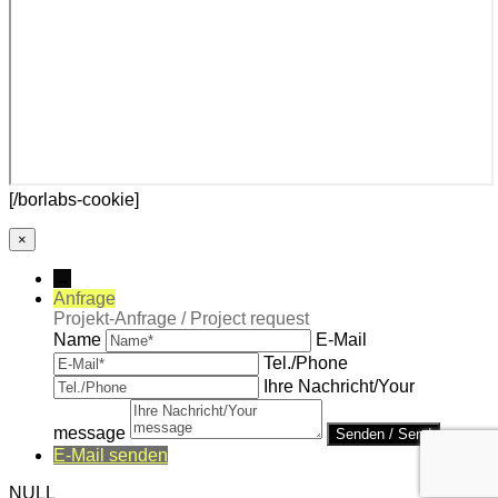
[/borlabs-cookie]
×
→
Anfrage
Projekt-Anfrage / Project request
Name
E-Mail
Tel./Phone
Ihre Nachricht/Your
message
E-Mail senden
NULL