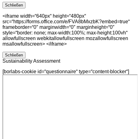
Schließen
<iframe width=“640px“ height=“480px“
src=“https://forms.office.com/e/FVA8bMxzbK?embed=true“
frameborder=“0″ marginwidth=“0″ marginheight=“0″
style=“border: none; max-width:100%; max-height:100vh“
allowfullscreen webkitallowfullscreen mozallowfullscreen
msallowfullscreen> </iframe>
Schließen
Sustainability Assessment
[borlabs-cookie id=“questionnaire“ type=“content-blocker“]