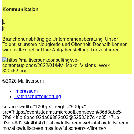
Kommunikation
Branchenunabhängige Unternehmensberatung. Unser
Talent ist unsere Neugierde und Offenheit. Deshalb können
wir uns flexibel auf Ihre Aufgabenstellung konzentrieren.
©2026 Multiversum
Impressum
Datenschutzerklärung
<iframe width=“1200px“ height=“800px“
src=“https://events.teams.microsoft.com/event/86d3abe5-
7fe8-4f8a-8aae-92da66882e03@52533b7c-4e35-471b-
93db-8d274c4bb47b“ allowfullscreen webkitallowfullscreen
mozallowfullscreen msallowfullscreen> </iframe>