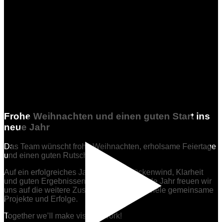
Frohe
Weihnachten
und
einen
guten
Start ins
neue
Jahr
Das Team wünscht frohe Weihnachten, erholsame Feiertage
und einen guten Rutsch.
Auf ein erfolgreiches Jahr 2026 mit Rückenwind, Klarheit
und guten Ergebnissen. Für das kommende Jahr freuen wir
uns auf die weitere Zusammenarbeit und viele gemeinsame
Projekte und Erfolge.
Together we’ll make visions work!