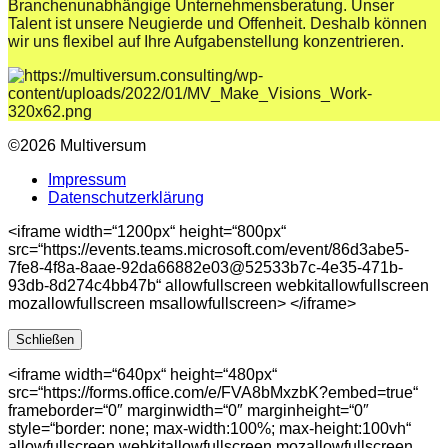
Branchenunabhängige Unternehmensberatung. Unser
Talent ist unsere Neugierde und Offenheit. Deshalb können
wir uns flexibel auf Ihre Aufgabenstellung konzentrieren.
©2026 Multiversum
Impressum
Datenschutzerklärung
<iframe width=“1200px“ height=“800px“
src=“https://events.teams.microsoft.com/event/86d3abe5-
7fe8-4f8a-8aae-92da66882e03@52533b7c-4e35-471b-
93db-8d274c4bb47b“ allowfullscreen webkitallowfullscreen
mozallowfullscreen msallowfullscreen> </iframe>
Schließen
<iframe width=“640px“ height=“480px“
src=“https://forms.office.com/e/FVA8bMxzbK?embed=true“
frameborder=“0″ marginwidth=“0″ marginheight=“0″
style=“border: none; max-width:100%; max-height:100vh“
allowfullscreen webkitallowfullscreen mozallowfullscreen